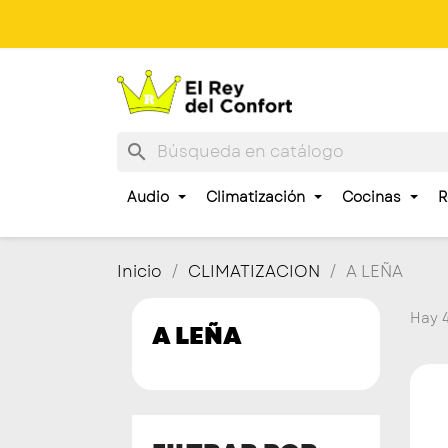
search
Audio
Climatización
Cocinas
R
Inicio
CLIMATIZACION
A LEÑA
Hay 4
A LEÑA