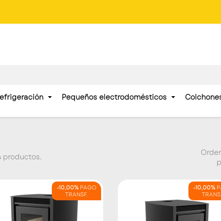
efrigeración
Pequeños electrodomésticos
Colchone
Orde
 productos.
p
-10,00%
PAGO
-10,00%
P
TRANSF.
TRANS