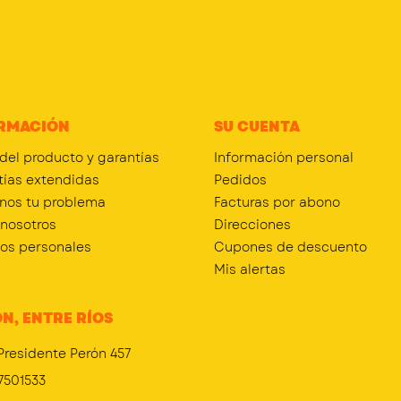
RMACIÓN
SU CUENTA
 del producto y garantías
Información personal
tías extendidas
Pedidos
nos tu problema
Facturas por abono
 nosotros
Direcciones
tos personales
Cupones de descuento
Mis alertas
N, ENTRE RÍOS
Presidente Perón 457
7501533