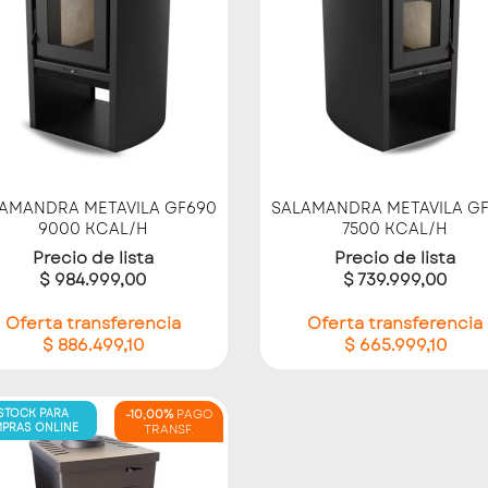
Vista rápida
Vista rápida


AMANDRA METAVILA GF690
SALAMANDRA METAVILA G
9000 KCAL/H
7500 KCAL/H
Precio de lista
Precio de lista
$ 984.999,00
$ 739.999,00
Oferta transferencia
Oferta transferencia
$ 886.499,10
$ 665.999,10
 STOCK PARA
-10,00%
PAGO
PRAS ONLINE
TRANSF.