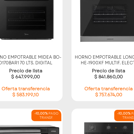
Vista rápida
Vista rápida


NO EMPOTRABLE MIDEA BO-
HORNO EMPOTRABLE LONG
D170BAR1 70 LTS. DIGITAL
HE-1900XF MULTIF. ELECT
Precio de lista
Precio de lista
$ 647.999,00
$ 841.860,00
Oferta transferencia
Oferta transferencia
$ 583.199,10
$ 757.674,00
-10,00%
PAGO
-10,00%
P
TRANSF.
TRANS