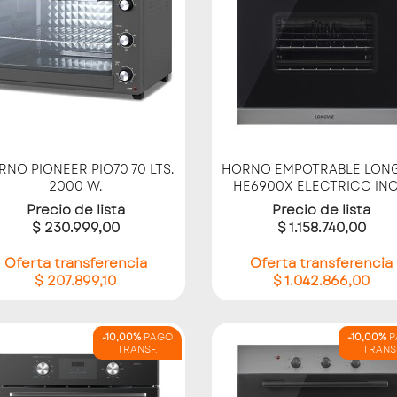
Vista rápida
Vista rápida


NO PIONEER PIO70 70 LTS.
HORNO EMPOTRABLE LONG
2000 W.
HE6900X ELECTRICO INO
Precio de lista
Precio de lista
$ 230.999,00
$ 1.158.740,00
Oferta transferencia
Oferta transferencia
$ 207.899,10
$ 1.042.866,00
-10,00%
PAGO
-10,00%
P
TRANSF.
TRANS