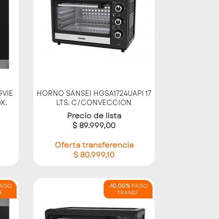
Vista rápida

VIE
HORNO SANSEI HGSA1724UAPI 17
X.
LTS. C/CONVECCION
Precio de lista
$ 89.999,00
Oferta transferencia
$ 80.999,10
AGO
-10,00%
PAGO
F.
TRANSF.