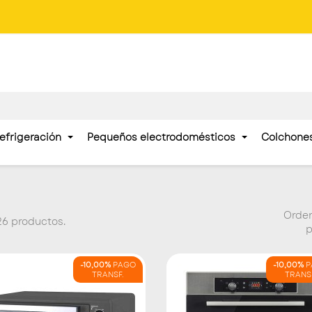
efrigeración
Pequeños electrodomésticos
Colchone
Orde
26 productos.
p
-10,00%
PAGO
-10,00%
P
TRANSF.
TRANS