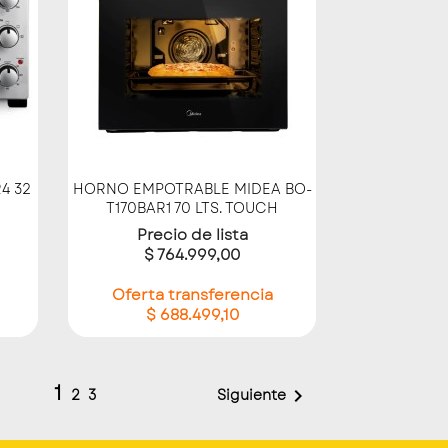
Vista rápida

4 32
HORNO EMPOTRABLE MIDEA BO-
T170BAR1 70 LTS. TOUCH
Precio de lista
$ 764.999,00
Oferta transferencia
$ 688.499,10
1

Siguiente
2
3