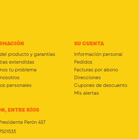
RMACIÓN
SU CUENTA
 del producto y garantías
Información personal
tías extendidas
Pedidos
nos tu problema
Facturas por abono
 nosotros
Direcciones
tos personales
Cupones de descuento
Mis alertas
N, ENTRE RÍOS
Presidente Perón 457
7501533