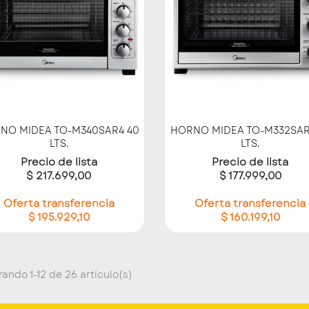
Vista rápida
Vista rápida


NO MIDEA TO-M340SAR4 40
HORNO MIDEA TO-M332SAR
LTS.
LTS.
Precio de lista
Precio de lista
$ 217.699,00
$ 177.999,00
Oferta transferencia
Oferta transferencia
$ 195.929,10
$ 160.199,10
ando 1-12 de 26 artículo(s)