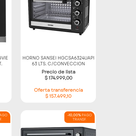
Vista rápida

VIE
HORNO SANSEI HGCSA6324UAPI
.
63 LTS. C/CONVECCION
Precio de lista
$ 174.999,00
Oferta transferencia
$ 157.499,10
AGO
-10,00%
PAGO
F.
TRANSF.