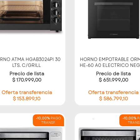
Vista rápida
Vista rápida


RNO ATMA HGAB3024PI 30
HORNO EMPOTRABLE OR
LTS. C/GRILL
HE-60 A0 ELECTRICO NE
Precio de lista
Precio de lista
$ 170.999,00
$ 651.999,00
Oferta transferencia
Oferta transferencia
$ 153.899,10
$ 586.799,10
-10,00%
PAGO
-10,00%
P
TRANSF.
TRANS