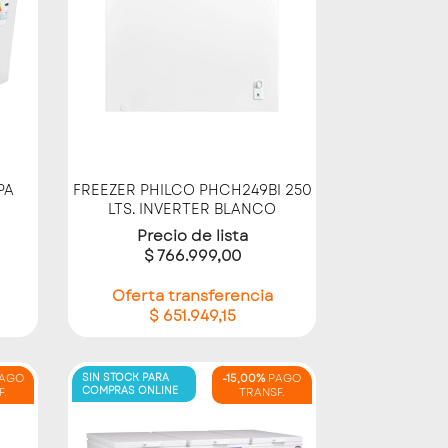
Vista rápida

PA
FREEZER PHILCO PHCH249BI 250
LTS. INVERTER BLANCO
Precio de lista
$ 766.999,00
Oferta transferencia
$ 651.949,15
AGO
SIN STOCK PARA
-15,00%
PAGO
COMPRAS ONLINE
F.
TRANSF.