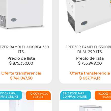
Vista rápida
Vista rápida


EZER BAMBI FH4100BPA 360
FREEZER BAMBI FH3300B
LTS.
DUAL 290 LTS.
Precio de lista
Precio de lista
$ 875.350,00
$ 755.999,00
Oferta transferencia
Oferta transferencia
$ 744.047,50
$ 657.719,13
 STOCK PARA
-10,00%
PAGO
SIN STOCK PARA
-10,00%
P
PRAS ONLINE
COMPRAS ONLINE
TRANSF.
TRANS