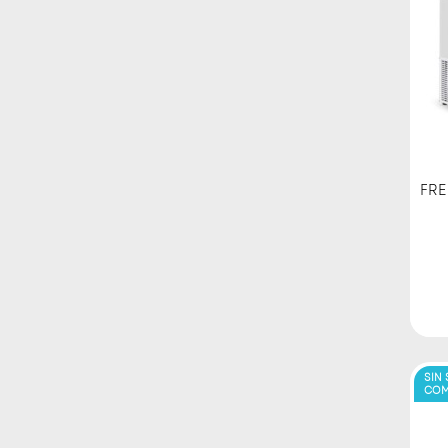
FRE
SIN
COM