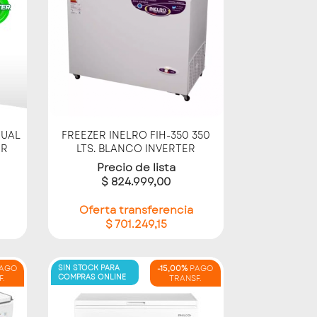
Vista rápida

DUAL
FREEZER INELRO FIH-350 350
ER
LTS. BLANCO INVERTER
Precio de lista
$ 824.999,00
Oferta transferencia
$ 701.249,15
AGO
SIN STOCK PARA
-15,00%
PAGO
COMPRAS ONLINE
F.
TRANSF.