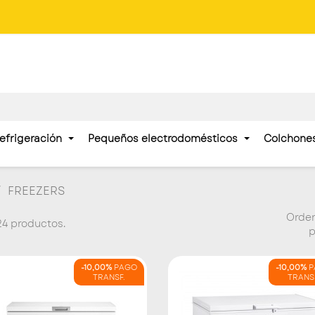
efrigeración
Pequeños electrodomésticos
Colchone
FREEZERS
Orde
24 productos.
p
-10,00%
PAGO
-10,00%
P
TRANSF.
TRANS