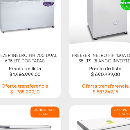
Vista rápida
Vista rápida


EZER INELRO FIH-700 DUAL
FREEZER INELRO FIH-130A 
695 LTS.DOS TAPAS
135 LTS. BLANCO INVERT
Precio de lista
Precio de lista
$ 1.986.999,00
$ 690.999,00
Oferta transferencia
Oferta transferencia
$ 1.788.299,10
$ 587.349,15
-15,00%
PAGO
-13,00%
P
TRANSF.
TRANS