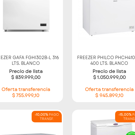
Vista rápida
Vista rápida


EZER GAFA FGHI302B-L 316
FREEZER PHILCO PHCH41
LTS. BLANCO
400 LTS. BLANCO
Precio de lista
Precio de lista
$ 839.999,00
$ 1.050.999,00
Oferta transferencia
Oferta transferencia
$ 755.999,10
$ 945.899,10
-10,00%
PAGO
-15,00%
P
TRANSF.
TRANS