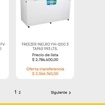
Vista rápida

FV-
FREEZER INELRO FIH-1200 3
O
TAPAS 1193 LTS.
Precio de lista
$ 2.784.400,00
Oferta transferencia
$ 2.366.740,00
1

Siguiente
2