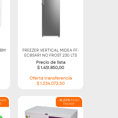
Vista rápida

0BM
FREEZER VERTICAL MIDEA FF-
EC8SAR1 NO FROST 230 LTS
Precio de lista
$ 1.451.850,00
Oferta transferencia
$ 1.234.072,50
AGO
-15,00%
PAGO
F.
TRANSF.