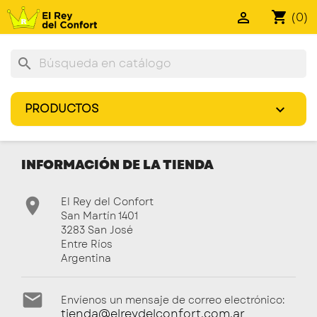
shopping_cart

(0)
search
PRODUCTOS

INFORMACIÓN DE LA TIENDA

El Rey del Confort
San Martín 1401
3283 San José
Entre Ríos
Argentina

Envíenos un mensaje de correo electrónico:
tienda@elreydelconfort.com.ar