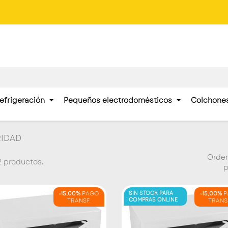
efrigeración
Pequeños electrodomésticos
Colchone
RIDAD
Orde
 productos.
p
-15,00%
PAGO
SIN STOCK PARA
-15,00%
P
COMPRAS ONLINE
TRANSF.
TRANS