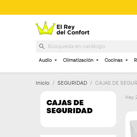
search
Audio
Climatización
Cocinas
R
Inicio
SEGURIDAD
CAJAS DE SEGU
Hay 2
CAJAS DE
SEGURIDAD