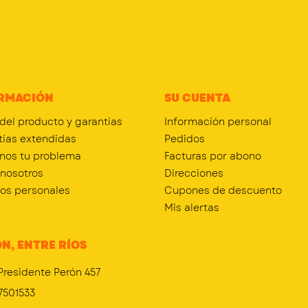
RMACIÓN
SU CUENTA
 del producto y garantías
Información personal
tías extendidas
Pedidos
nos tu problema
Facturas por abono
 nosotros
Direcciones
tos personales
Cupones de descuento
Mis alertas
N, ENTRE RÍOS
Presidente Perón 457
7501533